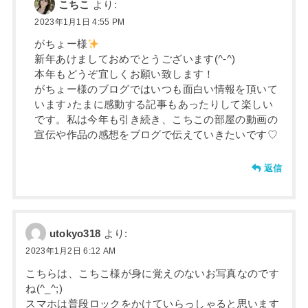
こちこ
より:
2023年1月1日 4:55 PM
がちょー様
新年あけましておめでとうございます(^-^)
本年もどうぞ宜しくお願い致します！
がちょー様のブログではいつも面白い情報を頂いて
います♪たまに感動する記事もあったりして楽しい
です。私は今年も引き続き、こちこの部屋の動画の
宣伝や作品の感想をブログで伝えていきたいです♡
返信
utokyo318
より:
2023年1月2日 6:12 AM
こちらは、こちこ様が身に覚えのないお写真なのです
ね(^_^;)
スマホは普段ロックをかけていらっしゃると思います