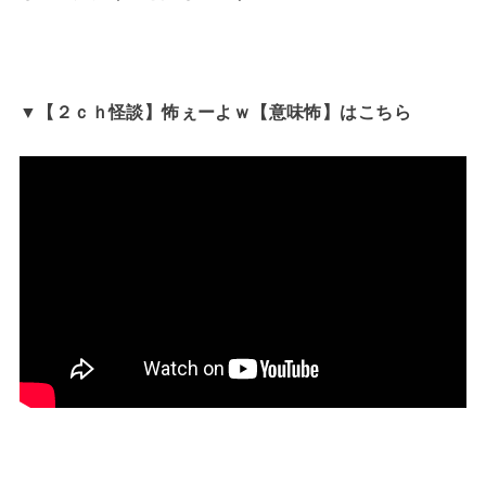
▼【２ｃｈ怪談】怖ぇーよｗ【意味怖】はこちら