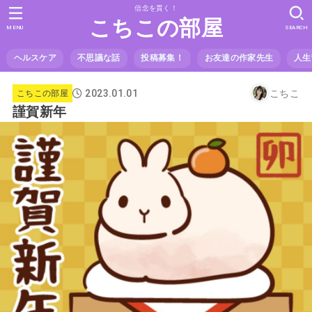
信念を貫く！
こちこの部屋
MENU
SEARCH
ヘルスケア
不思議な話
投稿募集！
お友達の作家先生
人生
2023.01.01
こちこ
こちこの部屋
謹賀新年