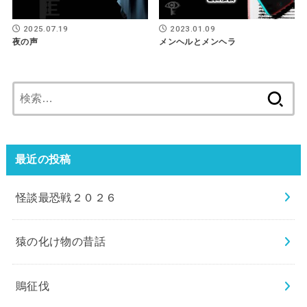
2025.07.19
2023.01.09
夜の声
メンヘルとメンヘラ
検
索:
最近の投稿
怪談最恐戦２０２６
猿の化け物の昔話
鵙征伐