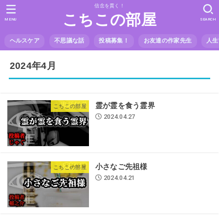
信念を貫く！
こちこの部屋
MENU
SEARCH
ヘルスケア
不思議な話
投稿募集！
お友達の作家先生
人生
2024年4月
霊が霊を食う霊界
こちこの部屋
2024.04.27
小さなご先祖様
こちこの部屋
2024.04.21