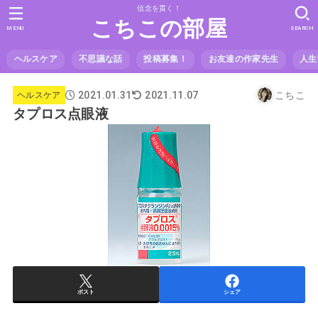
信念を貫く！
こちこの部屋
MENU
SEARCH
ヘルスケア
不思議な話
投稿募集！
お友達の作家先生
人生
2021.01.31
こちこ
2021.11.07
ヘルスケア
タプロス点眼液
ポスト
シェア