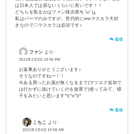
は日本人では居ないくらいに長いです！！
どちらを取るかはファン様次第٩( ‘ω’ )و
私はパーマのみですが、世代的にwwマスカラ大好
きなので♡マスカラは必須です♪
返信
ファン
より:
2021年2月3日 10:56 PM
お返事ありがとうございます♪︎
そうなのですねー！！
今ある買ったお薬が無くなるまで(マツエク追加で
は行かずに抜けていくのを放置で)使ってみて、様
子をみたいと思います*\(^o^)/*
返信
こちこ
より:
2021年2月4日 10:08 AM