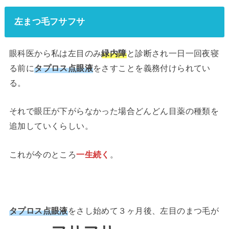
左まつ毛フサフサ
眼科医から私は左目のみ
緑内障
と診断され一日一回夜寝
る前に
タプロス点眼液
をさすことを義務付けられてい
る。
それで眼圧が下がらなかった場合どんどん目薬の種類を
追加していくらしい。
これが今のところ
一生続く
。
タプロス点眼液
をさし始めて３ヶ月後、左目のまつ毛が