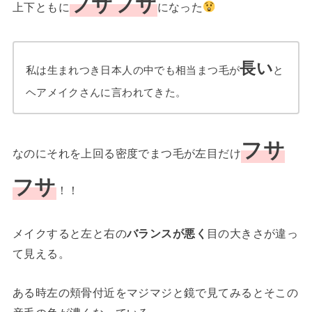
フサフサ
上下ともに
になった
長い
私は生まれつき日本人の中でも相当まつ毛が
と
ヘアメイクさんに言われてきた。
フサ
なのにそれを上回る密度でまつ毛が左目だけ
フサ
！！
メイクすると左と右の
バランスが悪く
目の大きさが違っ
て見える。
ある時左の頬骨付近をマジマジと鏡で見てみるとそこの