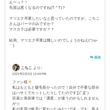
えーっ？！
毛質は悪くなるのですね(T ^ T)？
マツエク卒業したいなと思っていたのですが、こちこ
さんはパーマのみですか？
マスカラは必要ですか？？
結局、マツエク卒業は難しいのでしょうかねえ(つω-
｀)
返信
こちこ
より:
2021年2月3日 10:48 PM
ファン様
私はもともと睫毛長かったので！自分で不要な部分
はハサミでカットしたりしてたのです∑(ﾟДﾟ)
目薬と美容液では「濃度」が違うのかもしれません
が☆
私の毛質は軟毛に変わったみたいです…でも、長さ