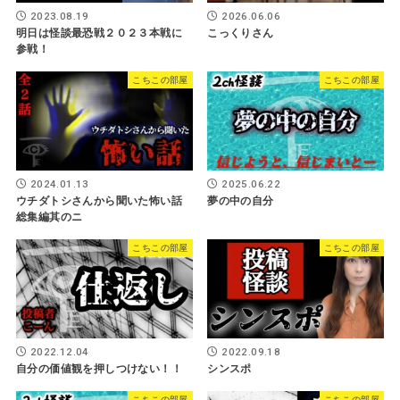
2023.08.19
2026.06.06
明日は怪談最恐戦２０２３本戦に
こっくりさん
参戦！
こちこの部屋
こちこの部屋
2024.01.13
2025.06.22
ウチダトシさんから聞いた怖い話
夢の中の自分
総集編其のニ
こちこの部屋
こちこの部屋
2022.12.04
2022.09.18
自分の価値観を押しつけない！！
シンスポ
こちこの部屋
こちこの部屋