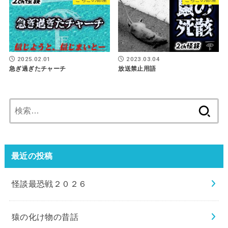
2025.02.01
2023.03.04
急ぎ過ぎたチャーチ
放送禁止用語
検
索:
最近の投稿
怪談最恐戦２０２６
猿の化け物の昔話