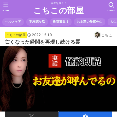
信念を貫く！
こちこの部屋
MENU
SEARCH
ヘルスケア
不思議な話
投稿募集！
お友達の作家先生
人生
2022.12.10
こちこ
こちこの部屋
亡くなった瞬間を再現し続ける霊