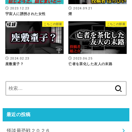
2023.12.23
2024.09.21
宇宙人に誘拐された女性
煙
こちこの部屋
こちこの部屋
2024.02.23
2023.06.25
座敷童子？
亡者を茶化した友人の末路
検
索:
最近の投稿
怪談最恐戦２０２６