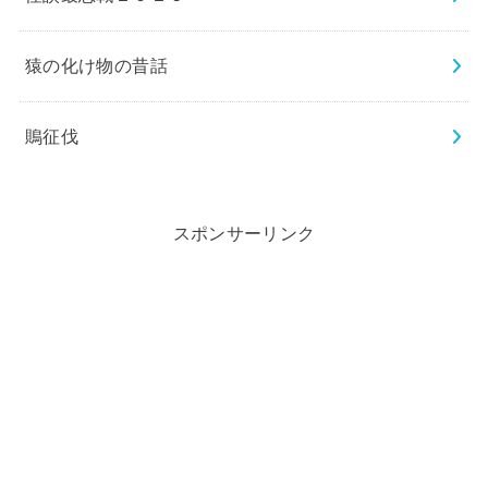
猿の化け物の昔話
鵙征伐
スポンサーリンク