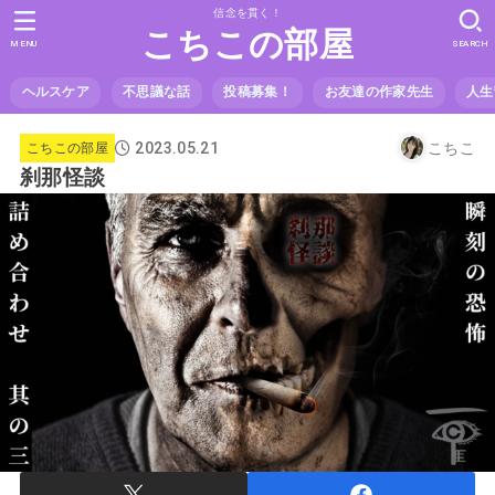
信念を貫く！
こちこの部屋
MENU
SEARCH
ヘルスケア
不思議な話
投稿募集！
お友達の作家先生
人生
2023.05.21
こちこ
こちこの部屋
刹那怪談