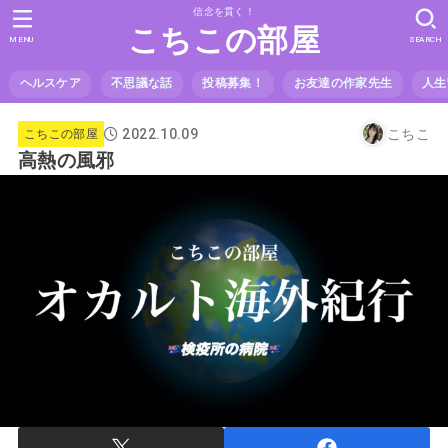
信念を貫く！
こちこの部屋
MENU
SEARCH
ヘルスケア
不思議な話
投稿募集！
お友達の作家先生
人生
2022.10.09
こちこ
こちこの部屋
高熱の風邪