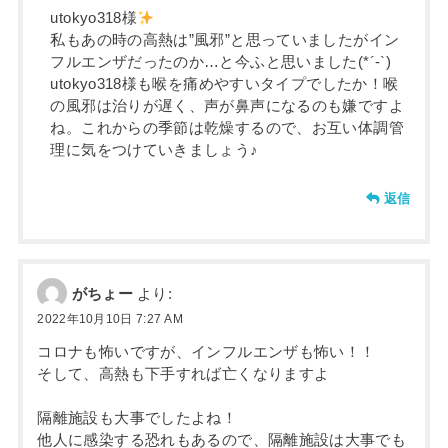
utokyo318様
私もあの時の高熱は”風邪”と思っていましたがイン
フルエンザだったのか…と今ふと思いました(*´-`)
utokyo318様も喉を痛めやすいタイプでしたか！喉
の風邪は治りが遅く、声が鼻声になるのも嫌ですよ
ね。これからの季節は乾燥するので、お互い体調管
理に気をつけていきましょう♪
返信
がちょー
より:
2022年10月10日 7:27 AM
コロナも怖いですが、インフルエンザも怖い！！
そして、高熱も下手すれば亡くなりますよ
隔離施設も大事でしたよね！
他人に感染する恐れもあるので、隔離施設は大事でも