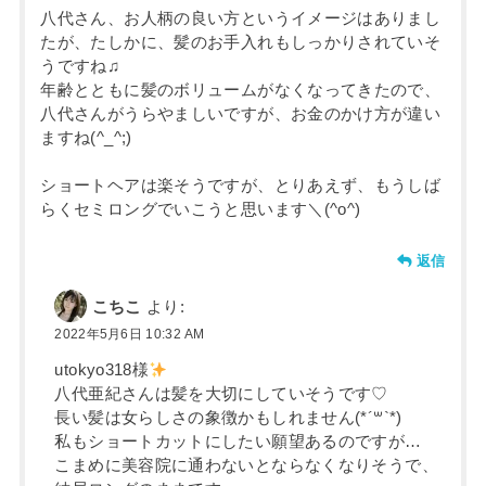
八代さん、お人柄の良い方というイメージはありまし
たが、たしかに、髪のお手入れもしっかりされていそ
うですね♫
年齢とともに髪のボリュームがなくなってきたので、
八代さんがうらやましいですが、お金のかけ方が違い
ますね(^_^;)
ショートヘアは楽そうですが、とりあえず、もうしば
らくセミロングでいこうと思います＼(^o^)
返信
こちこ
より:
2022年5月6日 10:32 AM
utokyo318様
八代亜紀さんは髪を大切にしていそうです♡
長い髪は女らしさの象徴かもしれません(*´꒳`*)
私もショートカットにしたい願望あるのですが…
こまめに美容院に通わないとならなくなりそうで、