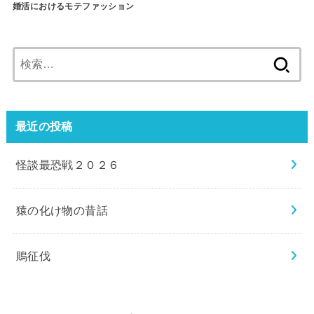
婚活におけるモテファッション
検
索:
最近の投稿
怪談最恐戦２０２６
猿の化け物の昔話
鵙征伐