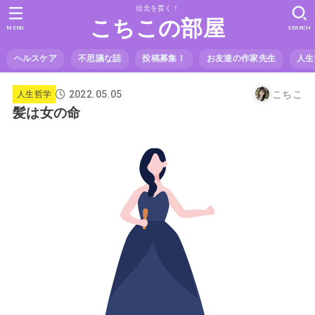
信念を貫く！
こちこの部屋
MENU
SEARCH
ヘルスケア
不思議な話
投稿募集！
お友達の作家先生
人生
2022.05.05
こちこ
人生哲学
髪は女の命