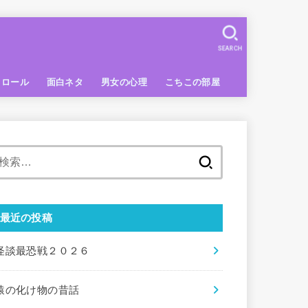
SEARCH
トロール
面白ネタ
男女の心理
こちこの部屋
検
索:
最近の投稿
怪談最恐戦２０２６
猿の化け物の昔話