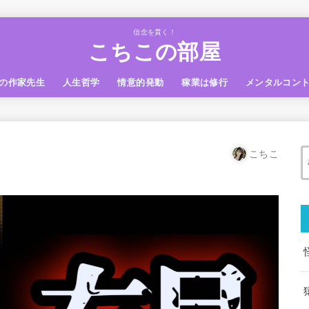
信念を貫く！
こちこの部屋
の作家先生
人生哲学
情意的発動
稼業は修行
メンタルコン
こちこ