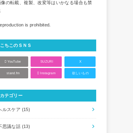
画像の転載、複製、改変等はいかなる場合も禁
止
eproduction is prohibited.
こちこのＳＮＳ
YouTube
SUZURI
X
stand.fm
Instagram
欲しいもの
カテゴリー
ヘルスケア
(15)
不思議な話
(13)