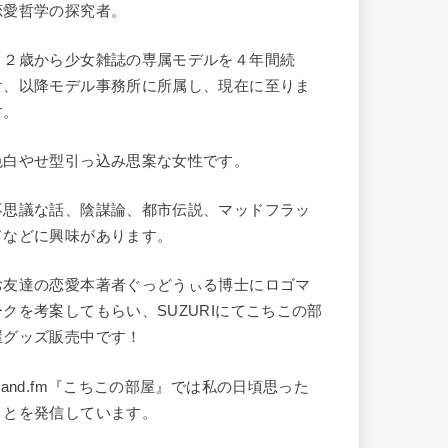
恋愛哲学の探究者。
１２歳から少女雑誌の専属モデルを４年間続
け、以降モデル事務所に所属し、現在に至りま
す。
色白やせ型引っ込み思案な女性です。
不思議な話、陰謀論、都市伝説、マッドフラッ
ドなどに興味があります。
お友達の恋愛本著者ぐっどうぃる博士にロゴマ
ークを考案してもらい、SUZURIにてこちこの部
屋グッズ販売中です！
stand.fm『こちこの部屋』では私の日頃思った
ことを発信しています。