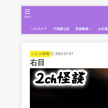
MENU
ヘルスケア
不思議な話
投稿募集！
お友達
2023.07.01
こちこの部屋
右目