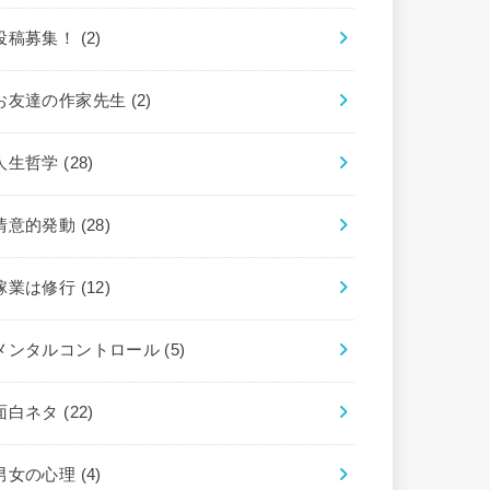
投稿募集！
(2)
お友達の作家先生
(2)
人生哲学
(28)
情意的発動
(28)
稼業は修行
(12)
メンタルコントロール
(5)
面白ネタ
(22)
男女の心理
(4)