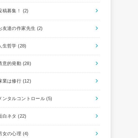
投稿募集！
(2)
お友達の作家先生
(2)
人生哲学
(28)
情意的発動
(28)
稼業は修行
(12)
メンタルコントロール
(5)
面白ネタ
(22)
男女の心理
(4)