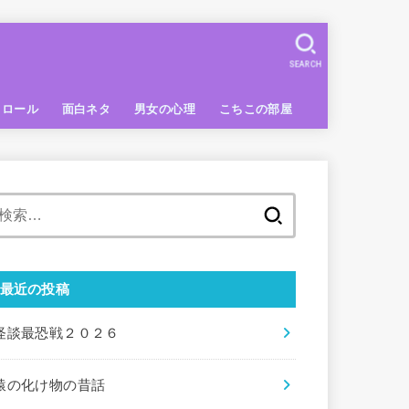
SEARCH
トロール
面白ネタ
男女の心理
こちこの部屋
検
索:
最近の投稿
怪談最恐戦２０２６
猿の化け物の昔話