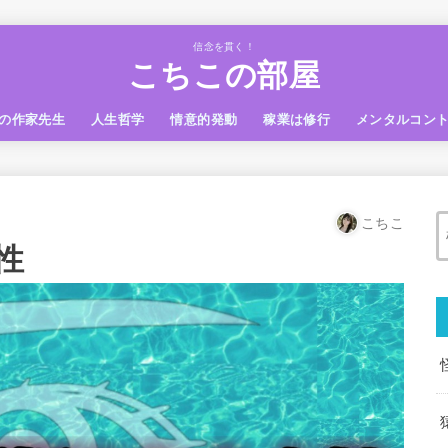
信念を貫く！
こちこの部屋
の作家先生
人生哲学
情意的発動
稼業は修行
メンタルコン
こちこ
性