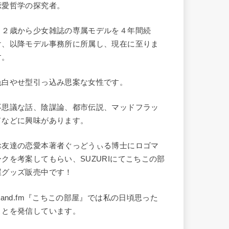
恋愛哲学の探究者。
１２歳から少女雑誌の専属モデルを４年間続
け、以降モデル事務所に所属し、現在に至りま
す。
色白やせ型引っ込み思案な女性です。
不思議な話、陰謀論、都市伝説、マッドフラッ
ドなどに興味があります。
お友達の恋愛本著者ぐっどうぃる博士にロゴマ
ークを考案してもらい、SUZURIにてこちこの部
屋グッズ販売中です！
stand.fm『こちこの部屋』では私の日頃思った
ことを発信しています。