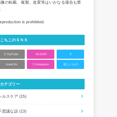
画像の転載、複製、改変等はいかなる場合も禁
止
eproduction is prohibited.
こちこのＳＮＳ
YouTube
SUZURI
X
stand.fm
Instagram
欲しいもの
カテゴリー
ヘルスケア
(15)
不思議な話
(13)