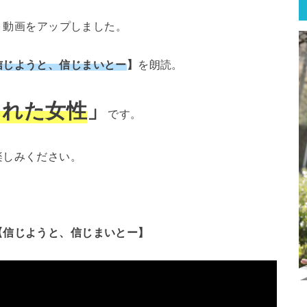
ート動画をアップしました。
信じようと、信じまいとー
】
を朗読。
された女性
」
です。
楽しみください。
【信じようと、信じまいとー】