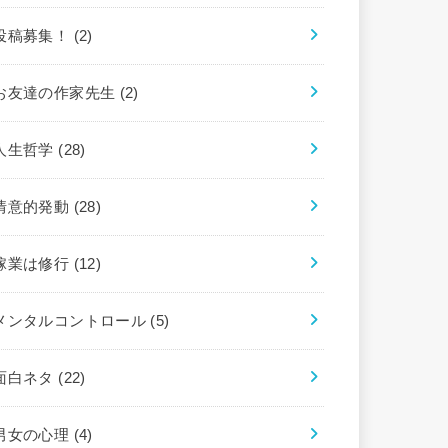
投稿募集！
(2)
お友達の作家先生
(2)
人生哲学
(28)
情意的発動
(28)
稼業は修行
(12)
メンタルコントロール
(5)
面白ネタ
(22)
男女の心理
(4)