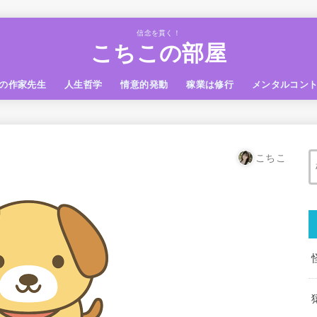
信念を貫く！
こちこの部屋
の作家先生
人生哲学
情意的発動
稼業は修行
メンタルコン
こちこ