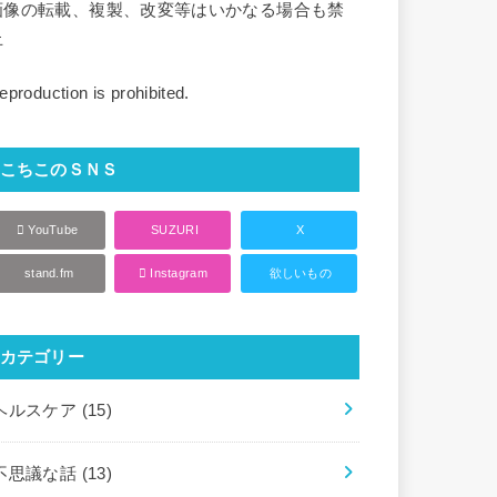
画像の転載、複製、改変等はいかなる場合も禁
止
eproduction is prohibited.
こちこのＳＮＳ
YouTube
SUZURI
X
stand.fm
Instagram
欲しいもの
カテゴリー
ヘルスケア
(15)
不思議な話
(13)