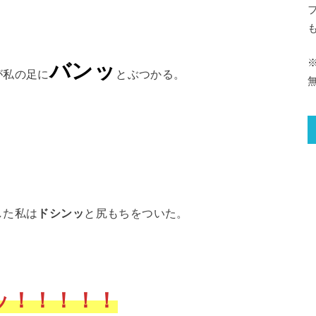
バンッ
が私の足に
とぶつかる。
した私は
ドシンッ
と尻もちをついた。
ッ！！！！！