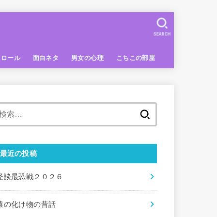
SEARCH
トロール
面白ネタ
男女の心理
こちこの部屋
検
索:
最近の投稿
怪談最恐戦２０２６
猿の化け物の昔話