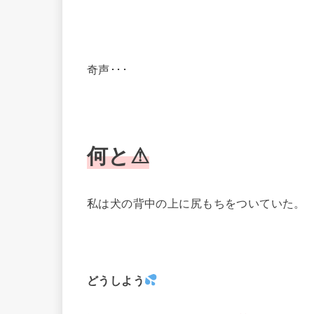
奇声･･･
何と⚠
私は犬の背中の上に尻もちをついていた。
どうしよう