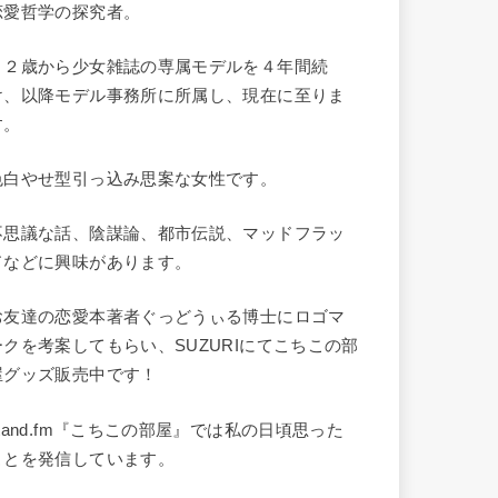
恋愛哲学の探究者。
１２歳から少女雑誌の専属モデルを４年間続
け、以降モデル事務所に所属し、現在に至りま
す。
色白やせ型引っ込み思案な女性です。
不思議な話、陰謀論、都市伝説、マッドフラッ
ドなどに興味があります。
お友達の恋愛本著者ぐっどうぃる博士にロゴマ
ークを考案してもらい、SUZURIにてこちこの部
屋グッズ販売中です！
stand.fm『こちこの部屋』では私の日頃思った
ことを発信しています。