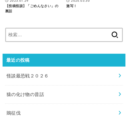
2023.01.29
2025.03.30
【投稿怪談】「ごめんなさい」の
激写！
裏話
検
索:
最近の投稿
怪談最恐戦２０２６
猿の化け物の昔話
鵙征伐