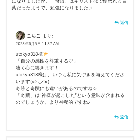
になりましたが、「奇蹟」はキリスト教で使われる言
葉だったようで、勉強になりました♫
返信
こちこ
より:
2023年6月5日 11:37 AM
utokyo318様
「自分の感性を尊重する♡」
凄く心に響きます！
utokyo318様は、いつも私に気づきを与えてくださ
います(๑>◡<๑)
奇跡と奇蹟にも違いがあるのですね☆
「奇蹟」は“神様が起こした”という意味が含まれる
のでしょうか。より神秘的ですね♪
返信