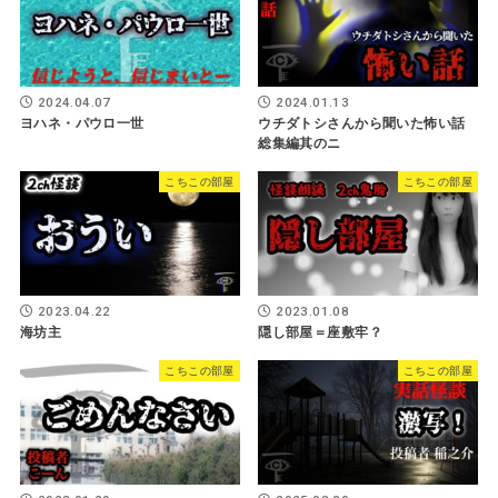
2024.04.07
2024.01.13
ヨハネ・パウロ一世
ウチダトシさんから聞いた怖い話
総集編其のニ
こちこの部屋
こちこの部屋
2023.04.22
2023.01.08
海坊主
隠し部屋＝座敷牢？
こちこの部屋
こちこの部屋