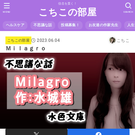
信念を貫く！
こちこの部屋
MENU
SEARCH
ヘルスケア
不思議な話
投稿募集！
お友達の作家先生
人生
2023.06.04
こちこ
こちこの部屋
Ｍｉｌａｇｒｏ