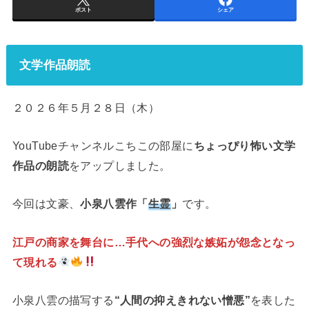
ポスト
シェア
文学作品朗読
２０２６年５月２８日（木）
YouTubeチャンネルこちこの部屋に
ちょっぴり怖い文学
作品の朗読
をアップしました。
今回は文豪、
小泉八雲作「
生霊
」
です。
江戸の商家を舞台に…手代への強烈な嫉妬が怨念となっ
て現れる
小泉八雲の描写する
“人間の抑えきれない憎悪”
を表した