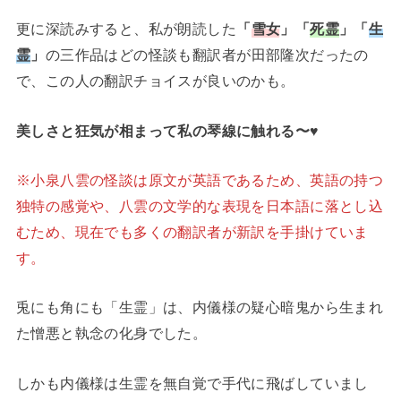
更に深読みすると、私が朗読した
「
雪女
」「
死霊
」「
生
霊
」
の三作品はどの怪談も翻訳者が田部隆次だったの
で、この人の翻訳チョイスが良いのかも。
美しさと狂気が相まって私の琴線に触れる〜♥️
※小泉八雲の怪談は原文が英語であるため、英語の持つ
独特の感覚や、八雲の文学的な表現を日本語に落とし込
むため、現在でも多くの翻訳者が新訳を手掛けていま
す。
兎にも角にも「生霊」は、内儀様の疑心暗鬼から生まれ
た憎悪と執念の化身でした。
しかも内儀様は生霊を無自覚で手代に飛ばしていまし