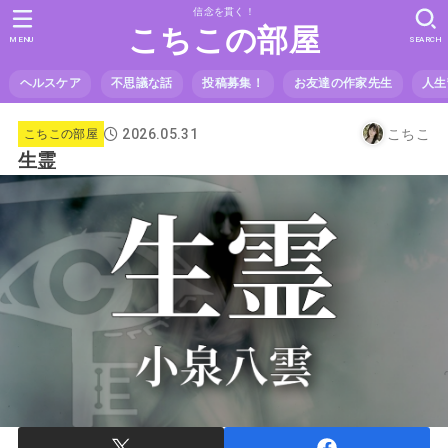
信念を貫く！
こちこの部屋
MENU
SEARCH
ヘルスケア
不思議な話
投稿募集！
お友達の作家先生
人生
2026.05.31
こちこ
こちこの部屋
生霊