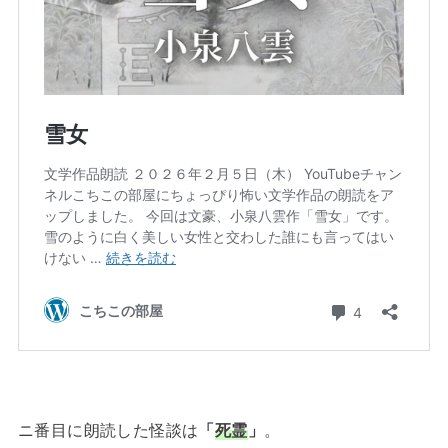
ニ番目に朗読した怪談は
「
死霊
」
。