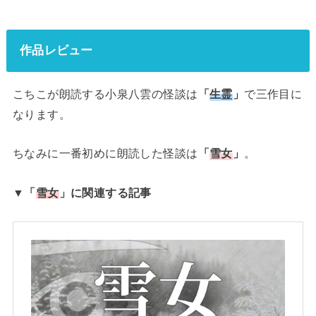
作品レビュー
こちこが朗読する小泉八雲の怪談は
「
生霊
」
で三作目に
なります。
ちなみに一番初めに朗読した怪談は
「
雪女
」
。
▼「
雪女
」に関連する記事