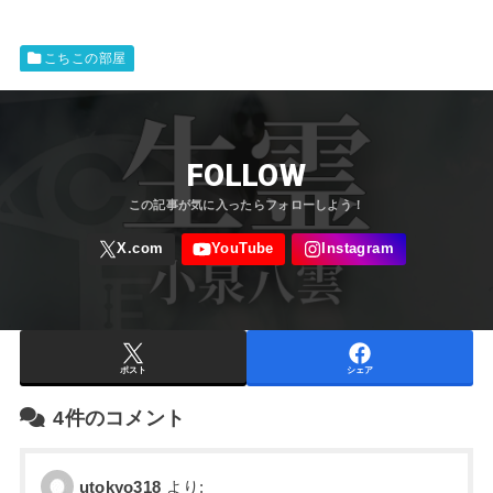
こちこの部屋
FOLLOW
ポスト
シェア
4件のコメント
utokyo318
より: