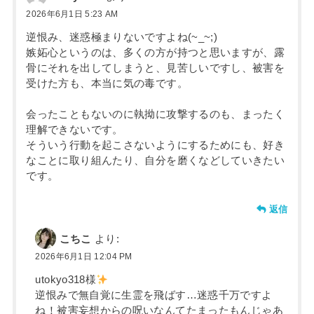
2026年6月1日 5:23 AM
逆恨み、迷惑極まりないですよね(~_~;)
嫉妬心というのは、多くの方が持つと思いますが、露
骨にそれを出してしまうと、見苦しいですし、被害を
受けた方も、本当に気の毒です。
会ったこともないのに執拗に攻撃するのも、まったく
理解できないです。
そういう行動を起こさないようにするためにも、好き
なことに取り組んたり、自分を磨くなどしていきたい
です。
返信
こちこ
より:
2026年6月1日 12:04 PM
utokyo318様
逆恨みで無自覚に生霊を飛ばす…迷惑千万ですよ
ね！被害妄想からの呪いなんてたまったもんじゃあ