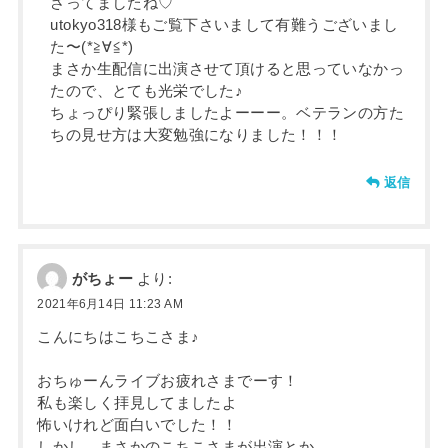
さってましたね♡
utokyo318様もご覧下さいまして有難うございまし
た〜(*≧∀≦*)
まさか生配信に出演させて頂けると思っていなかっ
たので、とても光栄でした♪
ちょっぴり緊張しましたよーーー。ベテランの方た
ちの見せ方は大変勉強になりました！！！
返信
がちょー
より:
2021年6月14日 11:23 AM
こんにちはこちこさま♪
おちゅーんライブお疲れさまでーす！
私も楽しく拝見してましたよ
怖いけれど面白いでした！！
しかし、まさかのこちこさまが出演とか