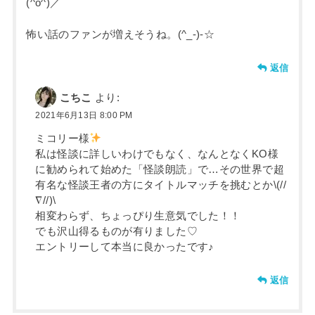
(^o^)／
怖い話のファンが増えそうね。(^_-)-☆
返信
こちこ
より:
2021年6月13日 8:00 PM
ミコリー様
私は怪談に詳しいわけでもなく、なんとなくKO様
に勧められて始めた「怪談朗読」で…その世界で超
有名な怪談王者の方にタイトルマッチを挑むとか\(//
∇//)\
相変わらず、ちょっぴり生意気でした！！
でも沢山得るものが有りました♡
エントリーして本当に良かったです♪
返信