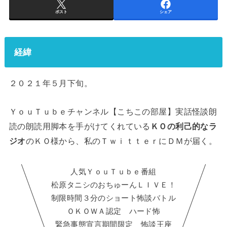
ポスト
シェア
経緯
２０２１年５月下旬。
ＹｏｕＴｕｂｅチャンネル【こちこの部屋】実話怪談朗
読の朗読用脚本を手がけてくれている
ＫＯの利己的なラ
ジオ
のＫＯ様から、私のＴｗｉｔｔｅｒにＤＭが届く。
人気ＹｏｕＴｕｂｅ番組
松原タニシのおちゅーんＬＩＶＥ！
制限時間３分のショート怖談バトル
ＯＫＯＷＡ認定 ハード怖
緊急事態宣言期間限定 怖談王座