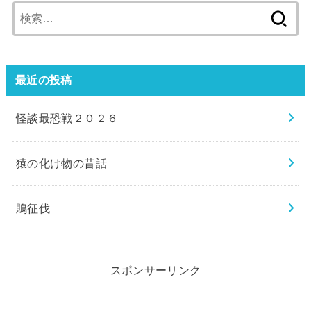
検
索:
最近の投稿
怪談最恐戦２０２６
猿の化け物の昔話
鵙征伐
スポンサーリンク