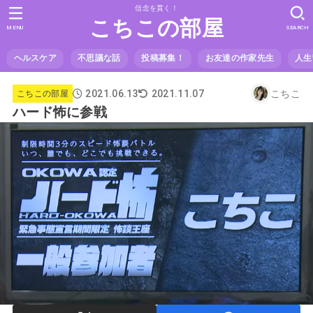
信念を貫く！
こちこの部屋
MENU
SEARCH
ヘルスケア
不思議な話
投稿募集！
お友達の作家先生
人生
2021.06.13
こちこ
2021.11.07
こちこの部屋
ハード怖に参戦