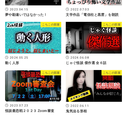
2023.04.15
2022.07.03
夢や勘違いではなかった！
文学作品「電信柱と黒雲」を朗読
こちこの部屋
こちこの部屋
2024.05.25
2024.06.08
動く人形
じゃぐ怪談 傑作選 全６話
こちこの部屋
こちこの部屋
2023.07.23
2022.06.11
怪談最恐戦２０２３ Zoom審査
鬼気迫る形相