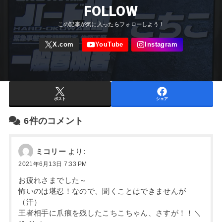
FOLLOW
ポスト
シェア
6件のコメント
ミコリー
より:
2021年6月13日 7:33 PM
お疲れさまでした～
怖いのは堪忍！なので、聞くことはできませんが
（汗）
王者相手に爪痕を残したこちこちゃん、さすが！！＼