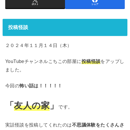
ポスト
シェア
投稿怪談
２０２４年１１月１４日（木）
YouTubeチャンネルこちこの部屋に
投稿怪談
をアップし
ました。
今回の
怖い話は！！！！！
「
友人の家
」
です。
実話怪談を投稿してくれたのは
不思議体験をたくさんさ