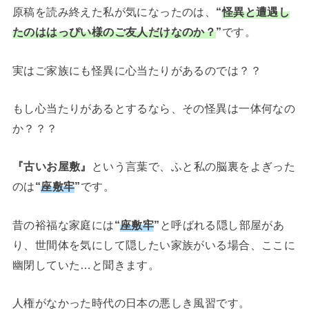
原稿を読み終えた私が気になったのは、
“
怪異と遭遇し
たのははっぴい様のご友人だけなのか？
”
です。
実はご家族にも怪異に心当たりがあるのでは？？
もし心当たりがあるとするなら、その怪異は一体何なの
か？？？
『古いお屋敷』
という言葉で、ふと私の脳裏をよぎった
のは
“
座敷牢
”
です。
昔の裕福な家庭には
“
座敷牢
”
と呼ばれる隠し部屋があ
り、世間体を気にして隠したい家族がいる場合、ここに
幽閉していた…と聞きます。
人権がなかった時代の日本の悪しき風習です。