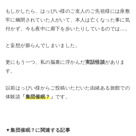
もしかしたら、はっぴい様のご友人のご先祖様には座敷
牢に幽閉されていた人がいて、本人は亡くなった事に気
付かず、今も夜中に廊下を歩いたりしているのでは…。
と妄想が膨らんでしまいました。
更にもう一つ、私の脳裏に浮かんだ
実話怪談
がありま
す。
以前はっぴい様からご投稿いただいた由緒ある旅館での
体験談
「
集団催眠？
」
です。
▼集団催眠？に関連する記事