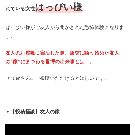
はっぴい様
れている女性
。
はっぴい様がご友人から聞かされた恐怖体験になりま
す。
友人のお屋敷に宿泊した際、唐突に語り始めた友人
の“家”にまつわる驚愕の出来事とは…。
ぜひ皆さんにご視聴いただけると嬉しいです。
▼【投稿怪談】友人の家