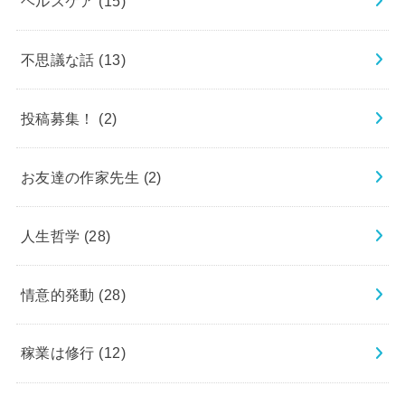
ヘルスケア
(15)
不思議な話
(13)
投稿募集！
(2)
お友達の作家先生
(2)
人生哲学
(28)
情意的発動
(28)
稼業は修行
(12)