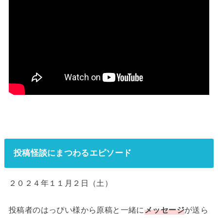
投稿怪談にまつわるエピソード
２０２４年１１月２日（土）
投稿者のはっぴい様から原稿と一緒に
メッセージ
が送ら