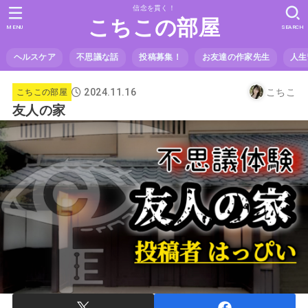
信念を貫く！
こちこの部屋
MENU
SEARCH
ヘルスケア
不思議な話
投稿募集！
お友達の作家先生
人生
2024.11.16
こちこ
こちこの部屋
友人の家