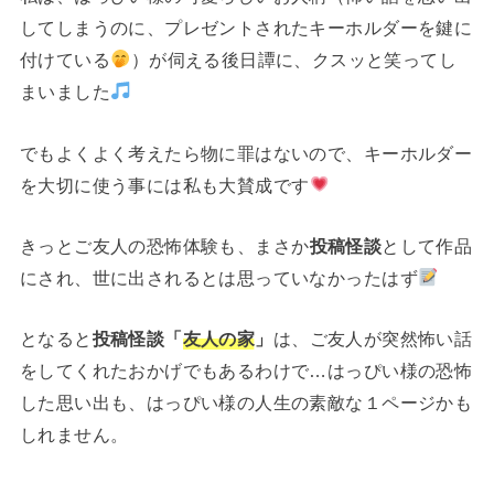
してしまうのに、プレゼントされたキーホルダーを鍵に
付けている
）が伺える後日譚に、クスッと笑ってし
まいました
でもよくよく考えたら物に罪はないので、キーホルダー
を大切に使う事には私も大賛成です
きっとご友人の恐怖体験も、まさか
投稿怪談
として作品
にされ、世に出されるとは思っていなかったはず
となると
投稿怪談「
友人の家
」
は、ご友人が突然怖い話
をしてくれたおかげでもあるわけで…はっぴい様の恐怖
した思い出も、はっぴい様の人生の素敵な１ページかも
しれません。