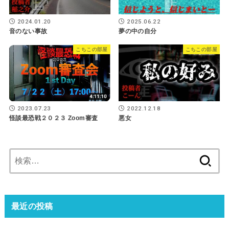
2024.01.20
2025.06.22
音のない事故
夢の中の自分
こちこの部屋
こちこの部屋
2023.07.23
2022.12.18
怪談最恐戦２０２３ Zoom審査
悪女
検
索:
最近の投稿