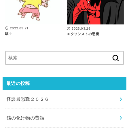
2022.03.21
2023.03.26
駄々
エクソシストの悪魔
検
索:
最近の投稿
怪談最恐戦２０２６
猿の化け物の昔話