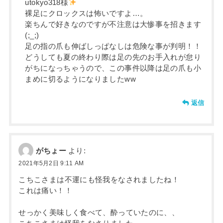
utokyo318様
裸足にクロックスは怖いですよ…。
楽ちんで好きなのですが不注意は大惨事を招きます
(;_;)
足の指の爪も伸ばしっぱなしは危険な事が判明！！
どうしても夏の終わり際は足の先のお手入れが怠り
がちになっちゃうので、この事件以降は足の爪も小
まめに切るようになりましたww
返信
がちょー
より:
2021年5月2日 9:11 AM
こちこさまは不運にも怪我をなされましたね！
これは痛い！！
せっかく美味しく食べて、酔っていたのに、、