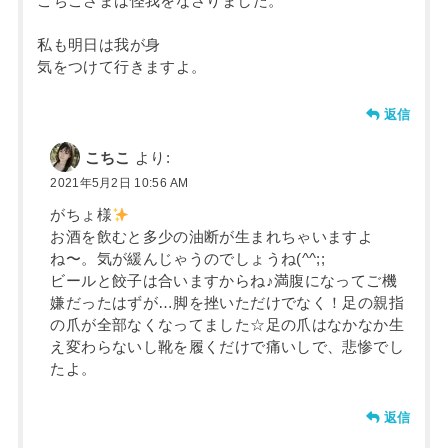
こちこさまは怪我をなさりました。
私も明日は我が身
気をつけて行きますよ。
返信
こちこ
より:
2021年5月2日 10:56 AM
がちょ様
お酒を飲むと多少の油断が生まれちゃいますよ
ね〜。気が緩んじゃうのでしょうね(^^;;
ビールと餃子は合いますからね♪満腹になってご機
嫌だったはずが…脚を挫いただけでなく！足の親指
の爪が全部なくなってました☆足の爪はなかなか生
え変わらないし靴を履くだけで痛いしで、悲惨でし
たよ。
返信