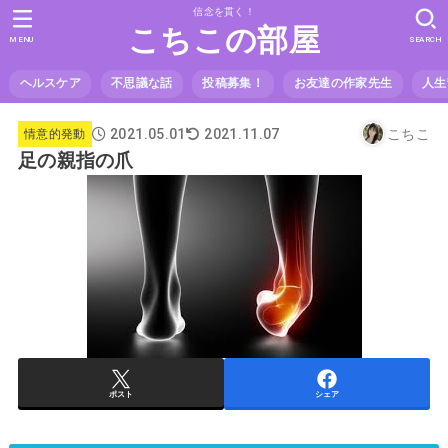
信念を貫く！
こちこの部屋
MENU
SEARCH
ヘルスケア
不思議な話
投稿募集！
お友達の作家先生
人生
2021.05.01
こちこ
2021.11.07
情意的発動
足の親指の爪
ポスト
シェア