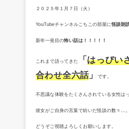
２０２５年１月７日（火）
YouTubeチャンネルこちこの部屋に
怪談朗
新年一発目の
怖い話は！！！！！
「
はっぴい
これまで語ってきた
合わせ全六話
」
です。
不思議な体験をたくさんされている女性は
彼女がご自身の言葉で紡いだ怪談の数々…
どうぞご視聴よろしくお願いします。