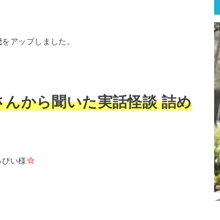
読
をアップしました。
さんから聞いた実話怪談 詰め
っぴい様
。