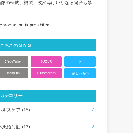
画像の転載、複製、改変等はいかなる場合も禁
止
eproduction is prohibited.
こちこのＳＮＳ
YouTube
SUZURI
X
stand.fm
Instagram
欲しいもの
カテゴリー
ヘルスケア
(15)
不思議な話
(13)