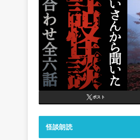
ポスト
怪談朗読