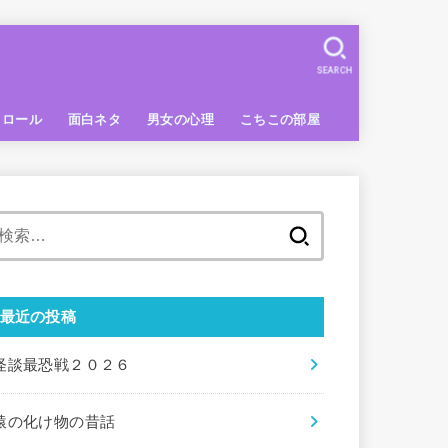
SEARCH
トロール
面白ネタ
男女の心理
こちこの部屋
検
索:
最近の投稿
怪談最恐戦２０２６
猿の化け物の昔話