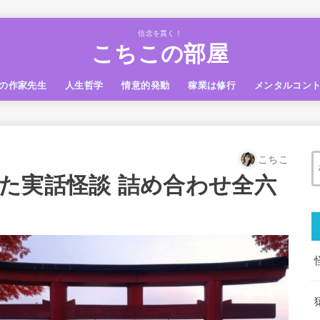
信念を貫く！
こちこの部屋
の作家先生
人生哲学
情意的発動
稼業は修行
メンタルコン
こちこ
た実話怪談 詰め合わせ全六