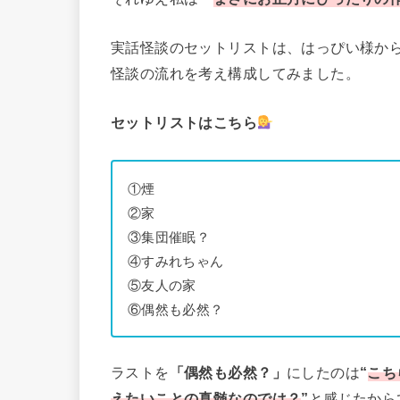
実話怪談のセットリストは、はっぴい様か
怪談の流れを考え構成してみました。
セットリストはこちら
①煙
②家
③集団催眠？
④すみれちゃん
⑤友人の家
⑥偶然も必然？
ラストを
「偶然も必然？」
にしたのは
“
こち
えたいことの真髄なのでは？
”
と感じたから