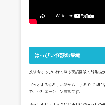
はっぴい怪談総集編
投稿者はっぴい様の綴る実話怪談の総集編
ゾッとする恐ろしい話から、まるで
“ご縁”
で、バリエーション豊富です。
それゆえ私は
『
まさにお正月にぴったりの