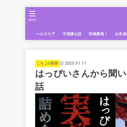
MENU
ヘルスケア
不思議な話
投稿募集！
お友達
2025.01.11
こちこの部屋
はっぴいさんから聞い
話