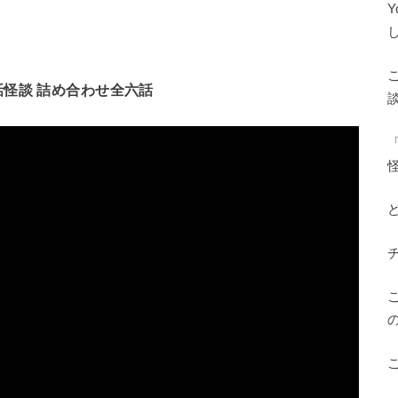
怪談 詰め合わせ全六話