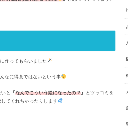
k2に作ってもらいました
そんなに得意ではないという事
ないと
『
なんでこういう絵になったの？
』
とツッコミを
成してくれちゃったりします