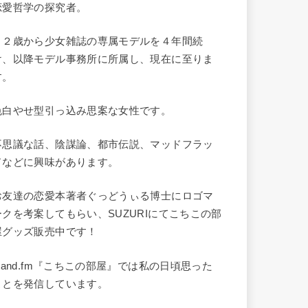
恋愛哲学の探究者。
１２歳から少女雑誌の専属モデルを４年間続
け、以降モデル事務所に所属し、現在に至りま
す。
色白やせ型引っ込み思案な女性です。
不思議な話、陰謀論、都市伝説、マッドフラッ
ドなどに興味があります。
お友達の恋愛本著者ぐっどうぃる博士にロゴマ
ークを考案してもらい、SUZURIにてこちこの部
屋グッズ販売中です！
stand.fm『こちこの部屋』では私の日頃思った
ことを発信しています。