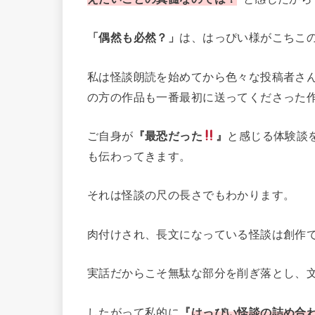
「偶然も必然？」
は、はっぴい様がこちこ
私は怪談朗読を始めてから色々な投稿者さ
の方の作品も一番最初に送ってくださった
ご自身が
『最恐だった
』
と感じる体験談
も伝わってきます。
それは怪談の尺の長さでもわかります。
肉付けされ、長文になっている怪談は創作
実話だからこそ無駄な部分を削ぎ落とし、
したがって私的に
『
はっぴい怪談の詰め合